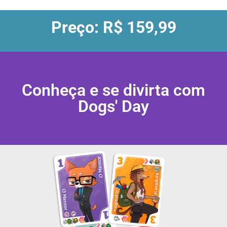
Preço: R$ 159,99
Conheça e se divirta com
Dogs' Day