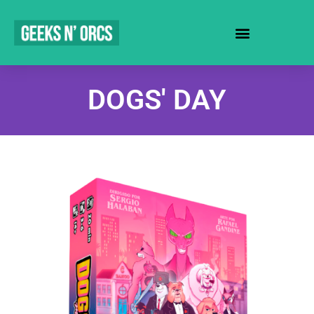
SEJA UM REVENDEDOR
DOGS' DAY