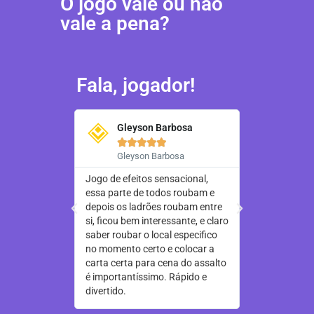
O jogo vale ou não
vale a pena?
Fala, jogador!
Gleyson Barbosa
Thoma








Gleyson Barbosa
Thomas
Jogo de efeitos sensacional,
Jogo sensacio
essa parte de todos roubam e
divertido, agr
depois os ladrões roubam entre
muito dedo no 
si, ficou bem interessante, e claro
recomendo dem
saber roubar o local especifico
referencias de
no momento certo e colocar a
e arte incríve
carta certa para cena do assalto
de perfeita qu
é importantíssimo. Rápido e
divertido.