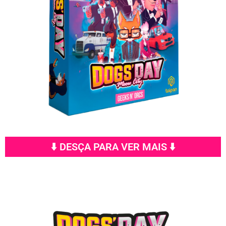
⬇️ DESÇA PARA VER MAIS ⬇️