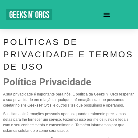
SEJA UM REVENDEDOR
POLÍTICAS DE
PRIVACIDADE E TERMOS
DE USO
Política Privacidade
A sua privacidade é importante para nós. É política da Geeks N’ Orcs respeitar
a sua privacidade em relação a qualquer informação sua que possamos
coletar no site
Geeks N’ Orcs
, e outros sites que possuímos e operamos.
Solicitamos informações pessoais apenas quando realmente precisamos
delas para lhe fornecer um serviço. Fazemos isso por meios justos e legais,
com o seu conhecimento e consentimento. Também informamos por que
estamos coletando e como será usado.