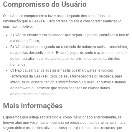
Compromisso do Usuário
O usuário se compromete a fazer uso adequado dos conteúdos e da
informação que a Geeks N’ Orcs oferece no site e com caráter enunciativo,
mas não limitativo:
A) Não se envolver em atividades que sejam ilegais ou contrárias à boa fé
a à ordem pública;
B) Não difundir propaganda ou conteúdo de natureza racista, xenofóbica,
ou apostas desportivas (ex.: Betano), jogos de sorte e azar, qualquer tipo
de pornografia ilegal, de apologia ao terrorismo ou contra os direitos
humanos;
C) Não causar danos aos sistemas físicos (hardwares) e lógicos
(softwares) da Geeks N’ Orcs, de seus fornecedores ou terceiros, para
introduzir ou disseminar vírus informáticos ou quaisquer outros sistemas
de hardware ou software que sejam capazes de causar danos
anteriormente mencionados.
Mais informações
Esperemos que esteja esclarecido e, como mencionado anteriormente, se
houver algo que você não tem certeza se precisa ou não, geralmente é mais
seguro deixar os cookies ativados, caso interaja com um dos recursos que