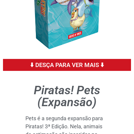
⬇️ DESÇA PARA VER MAIS ⬇️
Piratas! Pets
(Expansão)
Pets é a segunda expansão para
Piratas! 3ª Edição. Nela, animais