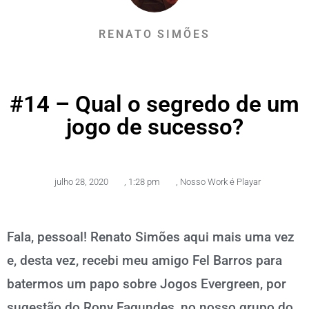
RENATO SIMÕES
#14 – Qual o segredo de um
jogo de sucesso?
julho 28, 2020
,
1:28 pm
,
Nosso Work é Playar
Fala, pessoal! Renato Simões aqui mais uma vez
e, desta vez, recebi meu amigo Fel Barros para
batermos um papo sobre Jogos Evergreen, por
sugestão do Rony Fagundes, no nosso grupo do