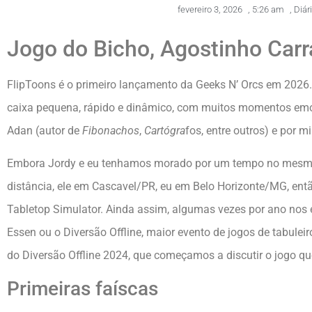
fevereiro 3, 2026
,
5:26 am
,
Diár
Jogo do Bicho, Agostinho Carra
FlipToons é o primeiro lançamento da Geeks N’ Orcs em 2026.
caixa pequena, rápido e dinâmico, com muitos momentos emoci
Adan (autor de
Fibonachos
,
Cartógra
fos, entre outros) e por 
Embora Jordy e eu tenhamos morado por um tempo no mesmo p
distância, ele em Cascavel/PR, eu em Belo Horizonte/MG, entã
Tabletop Simulator. Ainda assim, algumas vezes por ano no
Essen ou o Diversão Offline, maior evento de jogos de tabuleir
do Diversão Offline 2024, que começamos a discutir o jogo que
Primeiras faíscas