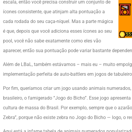
escala, então você precisa construir um conjunto de
ícones consistente, que atinjam alta pontuação a
cada rodada do seu caça-níquel. Mas a parte mágica
é que, depois que você adiciona esses ícones ao seu
pool, você não sabe exatamente como eles vão
aparecer, então sua pontuação pode variar bastante dependen
Além de LBaL, também estávamos – mais eu – muito empo
implementação perfeita de auto-battlers em jogos de tabuleiro
Por fim, queríamos criar um jogo usando animais numerados, 
brasileiro, o famigerado “Jogo do Bicho”. Esse jogo apresent
cultura de massa do Brasil. Por exemplo, sempre que o azarã
Zebra”, porque não existe zebra no Jogo do Bicho — logo, o re
Aqui está a infame tabela de animais numerados popularizad