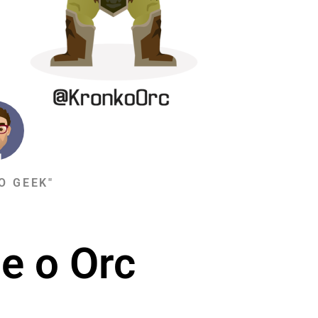
O GEEK"
e o Orc