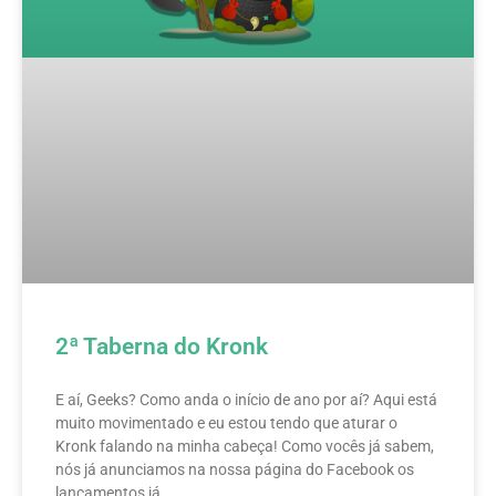
2ª Taberna do Kronk
E aí, Geeks? Como anda o início de ano por aí? Aqui está
muito movimentado e eu estou tendo que aturar o
Kronk falando na minha cabeça! Como vocês já sabem,
nós já anunciamos na nossa página do Facebook os
lançamentos já