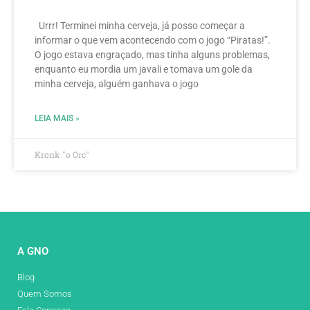
Urrr! Terminei minha cerveja, já posso começar a
informar o que vem acontecendo com o jogo “Piratas!”.
O jogo estava engraçado, mas tinha alguns problemas,
enquanto eu mordia um javali e tomava um gole da
minha cerveja, alguém ganhava o jogo
LEIA MAIS »
Kronk "o Orc"
A GNO
Blog
Quem Somos